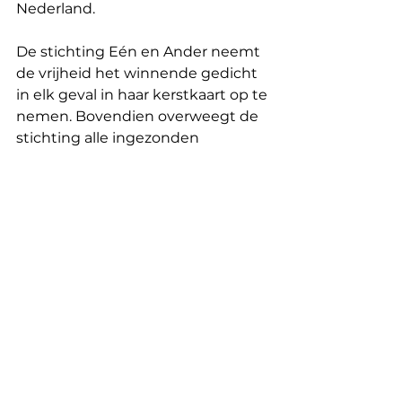
Nederland.
De stichting Eén en Ander neemt 
de vrijheid het winnende gedicht 
in elk geval in haar kerstkaart op te 
nemen. Bovendien overweegt de 
stichting alle ingezonden 
gedichten te publiceren op haar 
website www.een-en-ander.nl.
Noot voor de redactie, niet 
bestemd voor publicatie:
Voor nadere informatie kunt u 
contact opnemen met de 
woordvoerder van de stichting 
Eén en Ander, mr drs J. Simonis 
(telefoonnummer: 070 - 3616390) 